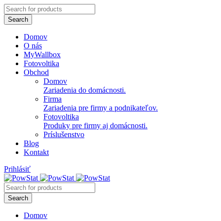
Domov
O nás
MyWallbox
Fotovoltika
Obchod
Domov
Zariadenia do domácnosti.
Firma
Zariadenia pre firmy a podnikateľov.
Fotovoltika
Produky pre firmy aj domácnosti.
Príslušenstvo
Blog
Kontakt
Prihlásiť
Domov