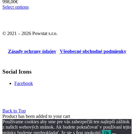
998,00
€
Select options
© 2021 – 2026 Powstat s.r.o.
Zásady ochrany údajov
Všeobecné obchodné podmienky
Social Icons
Facebook
Back to Top
Product has been added to your cart
Používame cookies aby sme pre vás zabezpečili ten najlepší zážitok
z našich webových stránok. Ak budete pokračovať v používaní tejto
stránky budeme predpokladať, že ste s ňou spokojní.
Ok