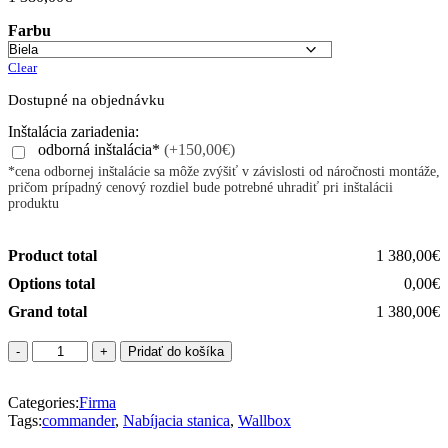
Farbu
Clear
Dostupné na objednávku
Inštalácia zariadenia:
odborná inštalácia*
(+150,00€)
*cena odbornej inštalácie sa môže zvýšiť v závislosti od náročnosti montáže,
pričom prípadný cenový rozdiel bude potrebné uhradiť pri inštalácii
produktu
Product total
1 380,00€
Options total
0,00€
Grand total
1 380,00€
množstvo
Pridať do košíka
Wallbox
Commander
Categories:
2
Firma
Tags:
-
commander
,
Nabíjacia stanica
,
Wallbox
7m