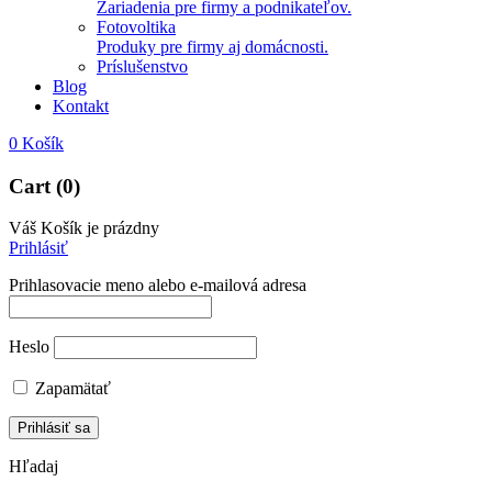
Zariadenia pre firmy a podnikateľov.
Fotovoltika
Produky pre firmy aj domácnosti.
Príslušenstvo
Blog
Kontakt
0
Košík
Cart (0)
Váš Košík je prázdny
Prihlásiť
Prihlasovacie meno alebo e-mailová adresa
Heslo
Zapamätať
Hľadaj