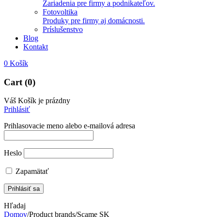
Zariadenia pre firmy a podnikateľov.
Fotovoltika
Produky pre firmy aj domácnosti.
Príslušenstvo
Blog
Kontakt
0
Košík
Cart (0)
Váš Košík je prázdny
Prihlásiť
Prihlasovacie meno alebo e-mailová adresa
Heslo
Zapamätať
Hľadaj
Domov
/
Product brands
/
Scame SK